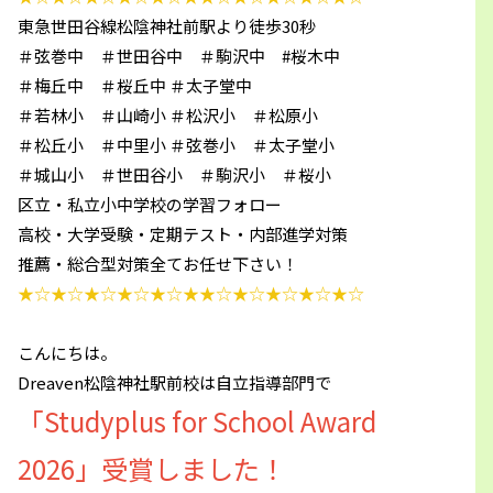
東急世田谷線松陰神社前駅より徒歩30秒
＃弦巻中 ＃世田谷中 ＃駒沢中 #桜木中
＃梅丘中 ＃桜丘中 ＃太子堂中
＃若林小 ＃山崎小 ＃松沢小 ＃松原小
＃松丘小 ＃中里小 ＃弦巻小 ＃太子堂小
＃城山小 ＃世田谷小 ＃駒沢小 ＃桜小
区立・私立小中学校の学習フォロー
高校・大学受験・定期テスト・内部進学対策
推薦・総合型対策全てお任せ下さい！
★☆★☆★☆★☆★☆★★☆★☆★☆★☆★☆
こんにちは。
Dreaven松陰神社駅前校は自立指導部門で
「Studyplus for School Award
2026」受賞しました！