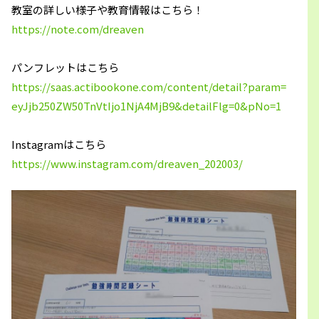
教室の詳しい様子や教育情報はこちら！
https://note.com/dreaven
パンフレットはこちら
https://saas.actibookone.com/
content/detail?param=
eyJjb250ZW50TnVtIjo1NjA4MjB9&
detailFlg=0&pNo=1
Instagramはこちら
https://www.instagram.com/
dreaven_202003/